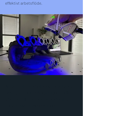
effektivt arbetsflöde.
Artec Point kombinerar precision,
hastighet och mångsidighet, vilket
gör den till den perfekta lösningen
för yrkesverksamma inom
tillverkning, flygindustrin,