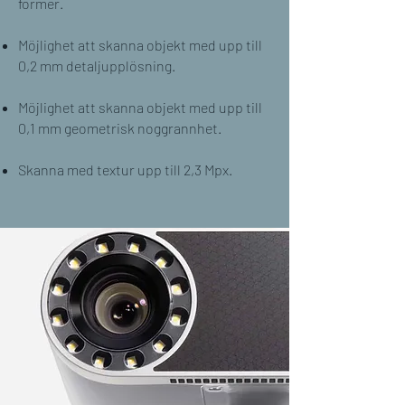
former.
Möjlighet att skanna objekt med upp till
0,2 mm detaljupplösning.
Möjlighet att skanna objekt med upp till
0,1 mm geometrisk noggrannhet.
Skanna med textur upp till 2,3 Mpx.