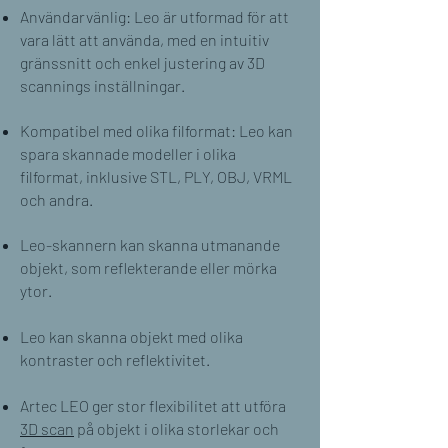
Användarvänlig: Leo är utformad för att
vara lätt att använda, med en intuitiv
gränssnitt och enkel justering av 3D
scannings inställningar.
Kompatibel med olika filformat: Leo kan
spara skannade modeller i olika
filformat, inklusive STL, PLY, OBJ, VRML
och andra.
Leo-skannern kan skanna utmanande
objekt, som reflekterande eller mörka
ytor.
Leo kan skanna objekt med olika
kontraster och reflektivitet.
Artec LEO ger stor flexibilitet att utföra
3D scan
på objekt i olika storlekar och