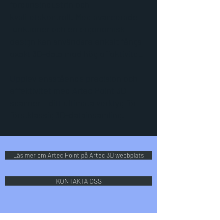
fordonsindustrin och
kvalitetskontroll. Med avancerade
funktioner och en ergonomisk
design kan användare enkelt fånga
exakt 3D-data med hög effektivitet.
Upplev enastående precision och
effektivitet med Artec Point 3D
scanner – ditt ultimata verktyg för
förstklassig 3D-datainsamling.
Läs mer om Artec Point på Artec 3D webbplats
KONTAKTA OSS